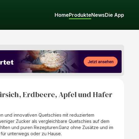
Home
Produkte
News
Die App
firsich, Erdbeere, Apfel und Hafer
en und innovativen Quetschies mit reduziertem
 weniger Zucker als vergleichbare Quetschies auf dem
hlten und puren Rezepturen.Ganz ohne Zusätze und im
 für unterwegs oder zu Hause.