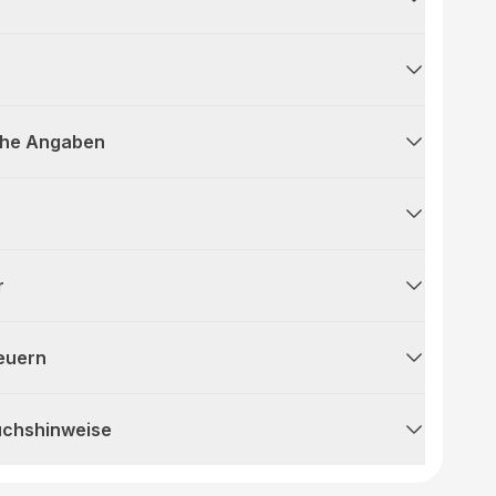
che Angaben
r
teuern
uchshinweise