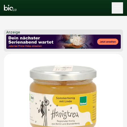
Tog
Anzeige