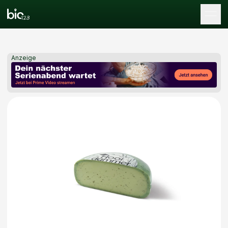
Tog
Anzeige