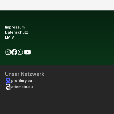
Impressum
Datenschutz
LMIV
bio123 auf Instagram
bio123 auf Facebook
bio123 WhatsApp Kanal
bio123 YouTube Kanal
Unser Netzwerk
profilery.eu
attempto.eu