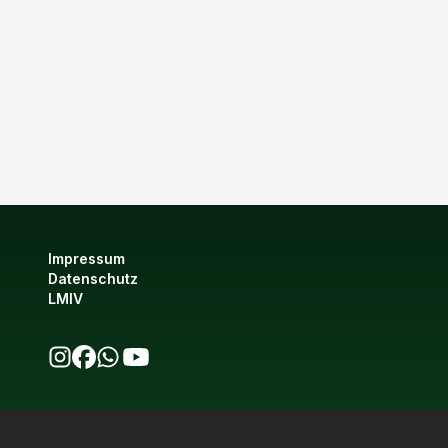
Impressum
Datenschutz
LMIV
bio123 auf Instagram
bio123 auf Facebook
bio123 WhatsApp Kanal
bio123 YouTube Kanal