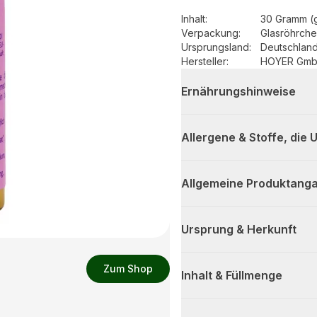
Inhalt
:
30 Gramm (
Verpackung
:
Glasröhrch
Ursprungsland
:
Deutschlan
Hersteller
:
HOYER Gm
Ernährungshinweise
Allergene & Stoffe, die
Allgemeine Produktanga
Ursprung & Herkunft
Zum Shop
Inhalt & Füllmenge