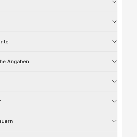
ente
che Angaben
r
teuern