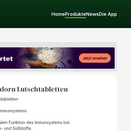
Home
Produkte
News
Die App
dorn Lutschtabletten
tabletten
s Immunsystems
malen Funktion des Immunsystems bei.
- und Süßstoffe.