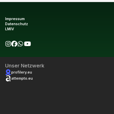
Impressum
Datenschutz
LMIV
bio123 auf Instagram
bio123 auf Facebook
bio123 WhatsApp Kanal
bio123 YouTube Kanal
Unser Netzwerk
profilery.eu
attempto.eu