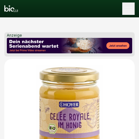
Tog
Anzeige