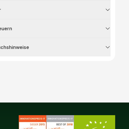
r
teuern
uchshinweise