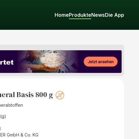
Home
Produkte
News
Die App
eral Basis 800 g
neralstoffen
(g)
d
ER GmbH & Co. KG