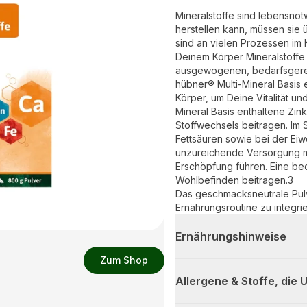
Mineralstoffe sind lebensnot
herstellen kann, müssen sie
sind an vielen Prozessen im 
Deinem Körper Mineralstoffe
ausgewogenen, bedarfsgerech
hübner® Multi-Mineral Basis e
Körper, um Deine Vitalität un
Mineral Basis enthaltene Zi
Stoffwechsels beitragen. Im
Fettsäuren sowie bei der Eiwe
unzureichende Versorgung m
Erschöpfung führen. Eine be
Wohlbefinden beitragen.3
Das geschmacksneutrale Pulve
Ernährungsroutine zu integri
Ernährungshinweise
Zum Shop
Allergene & Stoffe, die