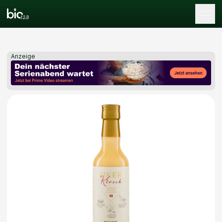
Tog
Anzeige