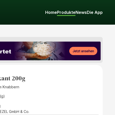
Home
Produkte
News
Die App
kant 200g
m Knabbern
(g)
d
EZEL GmbH & Co.