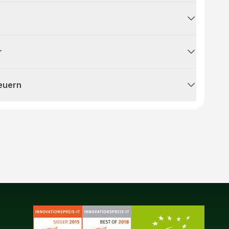
r
teuern