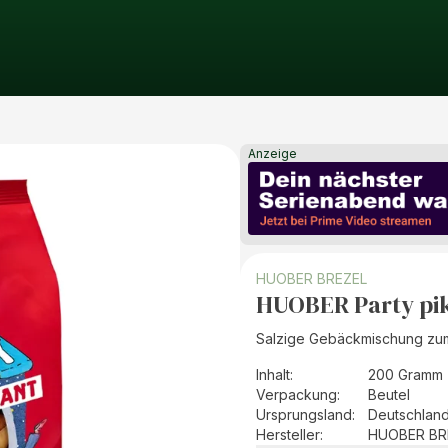
Anzeige
HUOBER BREZEL
HUOBER Party pi
Salzige Gebäckmischung zu
Inhalt
:
200 Gramm 
Verpackung
:
Beutel
Ursprungsland
:
Deutschlan
Hersteller
:
HUOBER BR