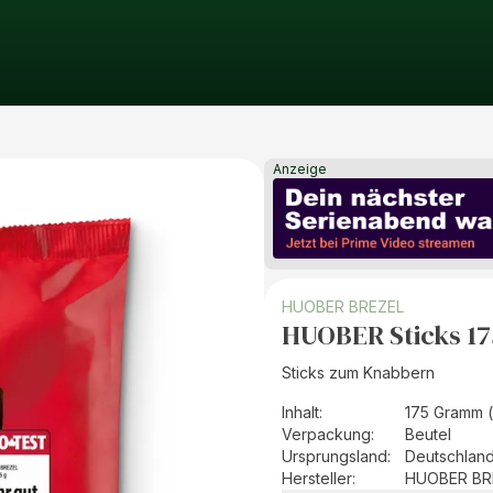
Anzeige
HUOBER BREZEL
HUOBER Sticks 1
Sticks zum Knabbern
Inhalt
:
175 Gramm 
Verpackung
:
Beutel
Ursprungsland
:
Deutschlan
Hersteller
:
HUOBER BR