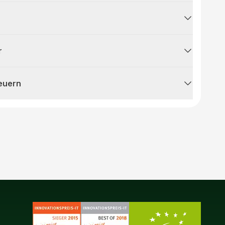
r
teuern