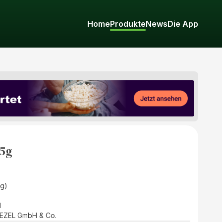
Home
Produkte
News
Die App
75g
(g)
d
EZEL GmbH & Co.