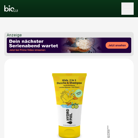
Tog
Anzeige