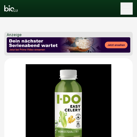
Tog
Anzeige