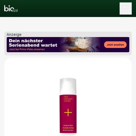
Tog
Anzeige