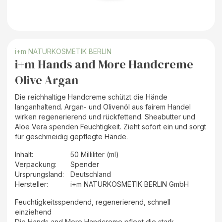
i+m NATURKOSMETIK BERLIN
i+m Hands and More Handcreme
Olive Argan
Die reichhaltige Handcreme schützt die Hände
langanhaltend. Argan- und Olivenöl aus fairem Handel
wirken regenerierend und rückfettend. Sheabutter und
Aloe Vera spenden Feuchtigkeit. Zieht sofort ein und sorgt
für geschmeidig gepflegte Hände.
Inhalt
:
50 Milliliter (ml)
Verpackung
:
Spender
Ursprungsland
:
Deutschland
Hersteller
:
i+m NATURKOSMETIK BERLIN GmbH
Feuchtigkeitsspendend, regenerierend, schnell
einziehend
Die Hands and More Handcreme pflegt die stark