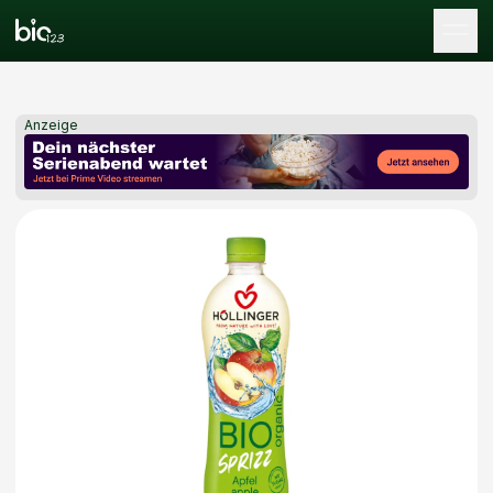
Tog
Anzeige