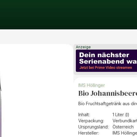
Anzeige
IMS Höllinger
Bio Johannisbeer
Bio Fruchtsaftgetränk aus di
Inhalt
:
1 Liter (l)
Verpackung
:
Verbundkar
Ursprungsland
:
Österreich
Hersteller
:
IMS Hölling