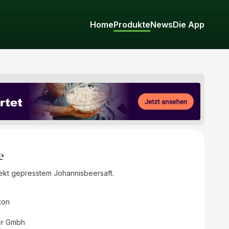
Home
Produkte
News
Die App
e
rekt gepresstem Johannisbeersaft.
ton
er Gmbh