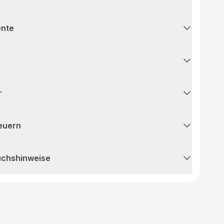
ente
r
teuern
uchshinweise