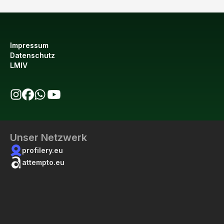
Impressum
Datenschutz
LMIV
bio123 auf Instagram
bio123 auf Facebook
bio123 WhatsApp Kanal
bio123 YouTube Kanal
Unser Netzwerk
profilery.eu
attempto.eu