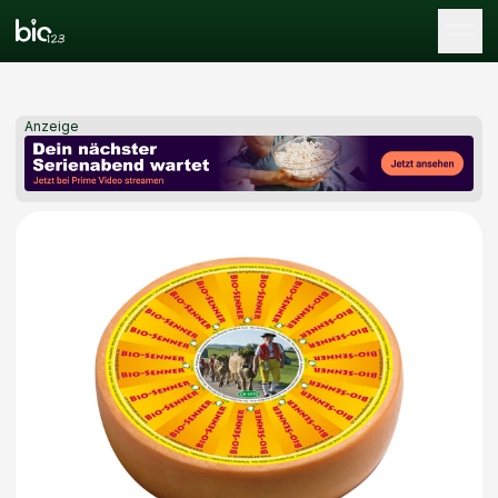
Tog
Anzeige