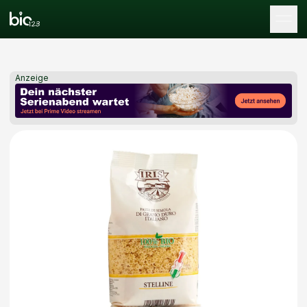
Tog
Anzeige