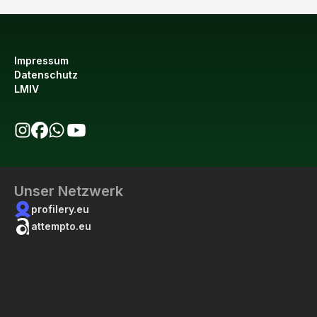
Impressum
Datenschutz
LMIV
bio123 auf Instagram
bio123 auf Facebook
bio123 WhatsApp Kanal
bio123 YouTube Kanal
Unser Netzwerk
profilery.eu
attempto.eu