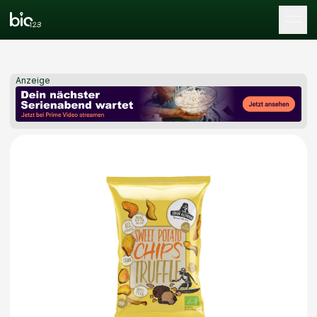
Tog
Anzeige