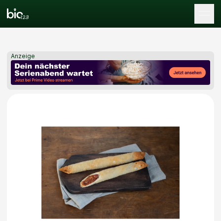
Tog
Anzeige