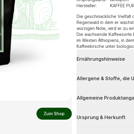
Hersteller
:
KAFFEE PU
Die geschmackliche Vielfalt 
Regenwald in dem er wächst.
würzigen Note, wird er zu e
Die wachsende Kaffeesorte Bo
im Westen Äthiopiens, in dem
Kaffeekirsche unter biologi
Ernährungshinweise
Allergene & Stoffe, die
Allgemeine Produktanga
Zum Shop
Ursprung & Herkunft