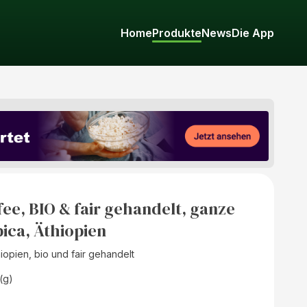
Home
Produkte
News
Die App
ee, BIO & fair gehandelt, ganze
ica, Äthiopien
opien, bio und fair gehandelt
(g)