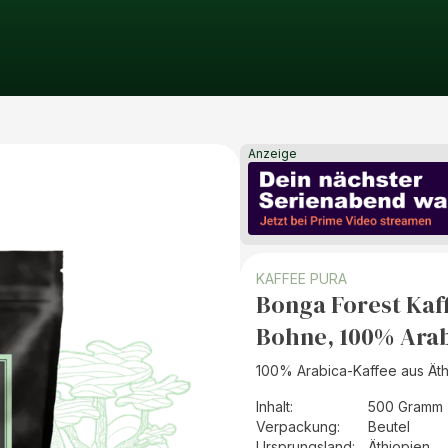
Anzeige
KAFFEE PURA
Bonga Forest Kaff
Bohne, 100% Arab
100% Arabica-Kaffee aus Äthi
Inhalt
:
500 Gramm 
Verpackung
:
Beutel
Ursprungsland
:
Äthiopien