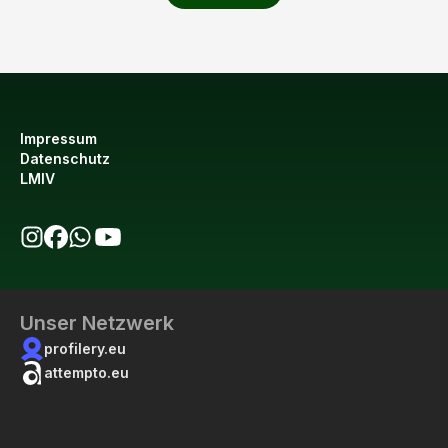
Impressum
Datenschutz
LMIV
bio123 auf Instagram
bio123 auf Facebook
bio123 WhatsApp Kanal
bio123 YouTube Kanal
Unser Netzwerk
profilery.eu
attempto.eu