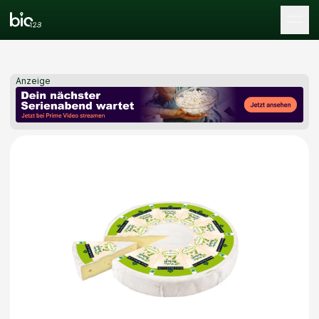
Tog
Anzeige