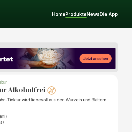
Home
Produkte
News
Die App
ltur
r Alkoholfrei
n-Tinktur wird liebevoll aus den Wurzeln und Blättern
 (ml)
as)