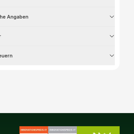
che Angaben
r
teuern