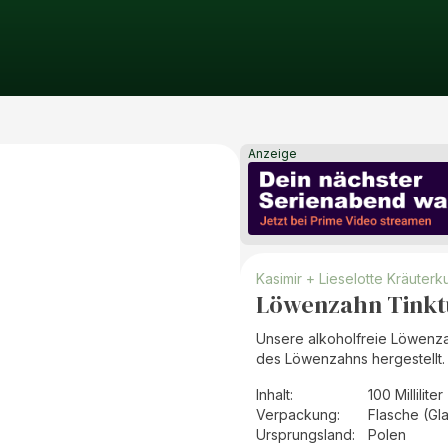
Anzeige
Kasimir + Lieselotte Kräuterku
Löwenzahn Tinktu
Unsere alkoholfreie Löwenzah
des Löwenzahns hergestellt.
Inhalt
:
100 Milliliter
Verpackung
:
Flasche (Gl
Ursprungsland
:
Polen