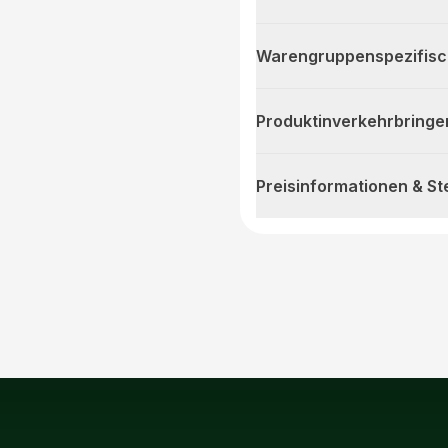
Warengruppenspezifis
Produktinverkehrbringe
Preisinformationen & S