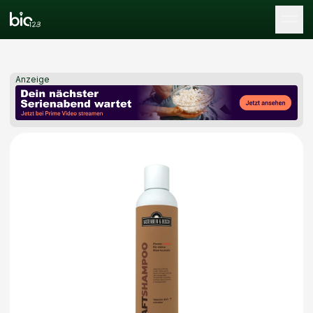
Tog
Anzeige