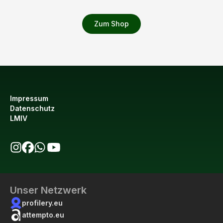
Zum Shop
Impressum
Datenschutz
LMIV
bio123 auf Instagram
bio123 auf Facebook
bio123 WhatsApp Kanal
bio123 YouTube Kanal
Unser Netzwerk
profilery.eu
attempto.eu