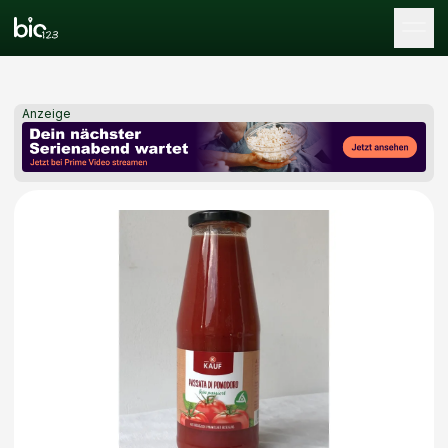
Tog
Anzeige