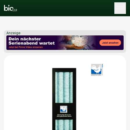
Tog
Anzeige