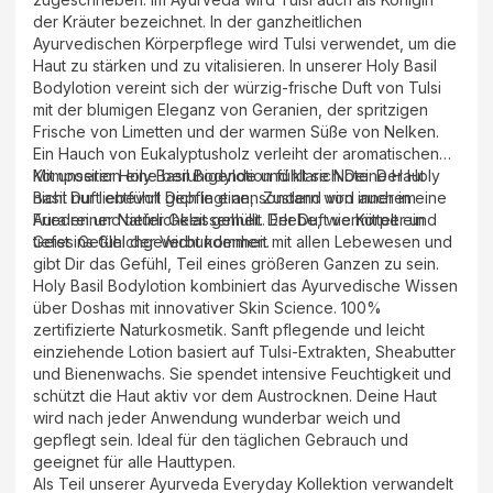
der Kräuter bezeichnet. In der ganzheitlichen
Ayurvedischen Körperpflege wird Tulsi verwendet, um die
Haut zu stärken und zu vitalisieren. In unserer Holy Basil
Bodylotion vereint sich der würzig-frische Duft von Tulsi
mit der blumigen Eleganz von Geranien, der spritzigen
Frische von Limetten und der warmen Süße von Nelken.
Ein Hauch von Eukalyptusholz verleiht der aromatischen
Komposition eine beruhigende und klare Note. Der Holy
Mit unserer Holy Basil Bodylotion fühlt sich Deine Haut
Basil Duft entführt Dich in einen Zustand von innerem
nicht nur liebevoll gepflegt an, sondern wird auch in eine
Frieden und tiefer Gelassenheit. Erlebe, wie Körper und
Aura reiner Natürlichkeit gehüllt. Der Duft vermittelt ein
Geist ins Gleichgewicht kommen.
tiefes Gefühl der Verbundenheit mit allen Lebewesen und
gibt Dir das Gefühl, Teil eines größeren Ganzen zu sein.
Holy Basil Bodylotion kombiniert das Ayurvedische Wissen
über Doshas mit innovativer Skin Science. 100%
zertifizierte Naturkosmetik. Sanft pflegende und leicht
einziehende Lotion basiert auf Tulsi-Extrakten, Sheabutter
und Bienenwachs. Sie spendet intensive Feuchtigkeit und
schützt die Haut aktiv vor dem Austrocknen. Deine Haut
wird nach jeder Anwendung wunderbar weich und
gepflegt sein. Ideal für den täglichen Gebrauch und
geeignet für alle Hauttypen.
Als Teil unserer Ayurveda Everyday Kollektion verwandelt