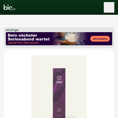
Tog
Anzeige