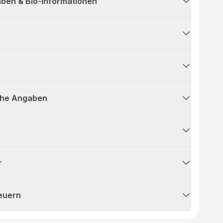
ben & Bio-Informationen
che Angaben
r
teuern