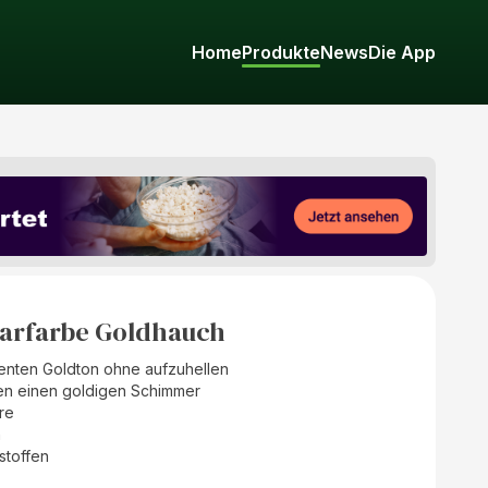
Home
Produkte
News
Die App
aarfarbe Goldhauch
zenten Goldton ohne aufzuhellen
en einen goldigen Schimmer
re
n
sstoffen