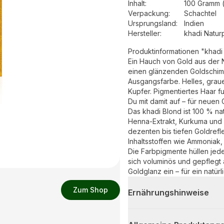
Inhalt
:
100 Gramm 
Verpackung
:
Schachtel
Ursprungsland
:
Indien
Hersteller
:
khadi Natu
Produktinformationen "khadi
Ein Hauch von Gold aus der 
einen glänzenden Goldschimme
Ausgangsfarbe. Helles, graue
Kupfer. Pigmentiertes Haar fu
Du mit damit auf – für neuen 
Das khadi Blond ist 100 % nat
Henna-Extrakt, Kurkuma und C
dezenten bis tiefen Goldrefle
Inhaltsstoffen wie Ammoniak
Die Farbpigmente hüllen jede
sich voluminös und gepflegt
Goldglanz ein – für ein natür
Zum Shop
Ernährungshinweise