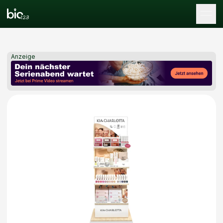
Tog
Anzeige