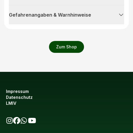
Gefahrenangaben & Warnhinweise
Zum Shop
Impressum
Datenschutz
LMIV
bio123 auf Instagram
bio123 auf Facebook
bio123 WhatsApp Kanal
bio123 YouTube Kanal