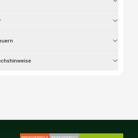
r
teuern
uchshinweise