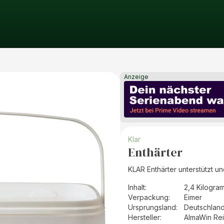
Anzeige
Klar
Enthärter
KLAR Enthärter unterstützt 
Inhalt
:
2,4 Kilogra
Verpackung
:
Eimer
Ursprungsland
:
Deutschlan
Hersteller
:
AlmaWin Re