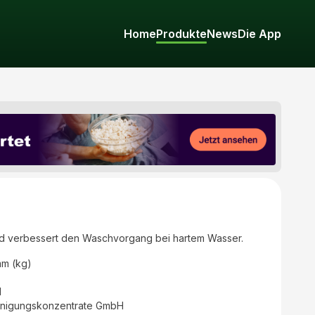
Home
Produkte
News
Die App
und verbessert den Waschvorgang bei hartem Wasser.
mm (kg)
d
inigungskonzentrate GmbH