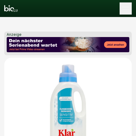
Tog
Anzeige