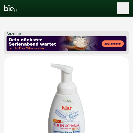
Tog
Anzeige