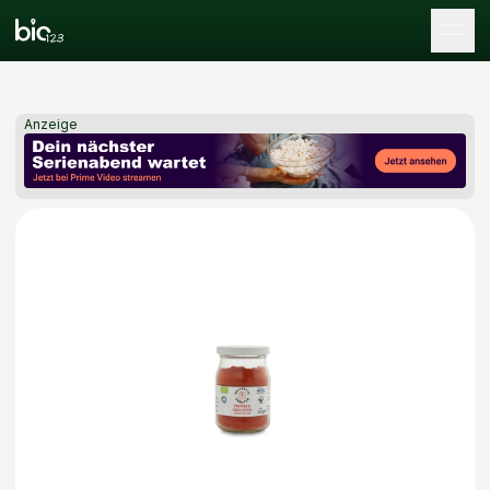
Tog
Anzeige