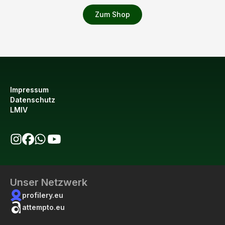
Zum Shop
Impressum
Datenschutz
LMIV
bio123 auf Instagram
bio123 auf Facebook
bio123 WhatsApp Kanal
bio123 YouTube Kanal
Unser Netzwerk
profilery.eu
attempto.eu