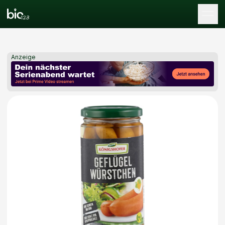
Tog
Anzeige