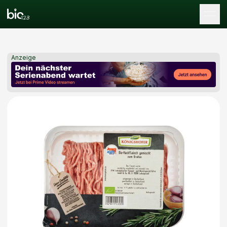
Tog
Anzeige