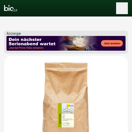
Tog
Anzeige