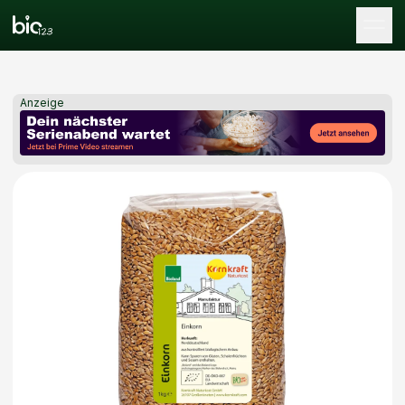
Tog
Anzeige