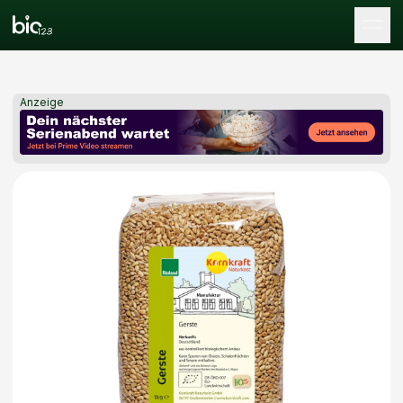
Tog
Anzeige