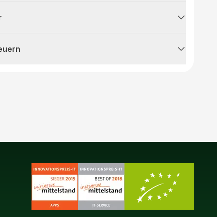
r
teuern