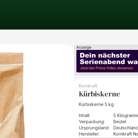
Anzeige
Kornkraft
Kürbiskerne
Kürbiskerne 5 kg
Inhalt
:
5 Kilogramm
Verpackung
:
Beutel
Ursprungsland
:
Deutschlan
Hersteller
:
Kornkraft N