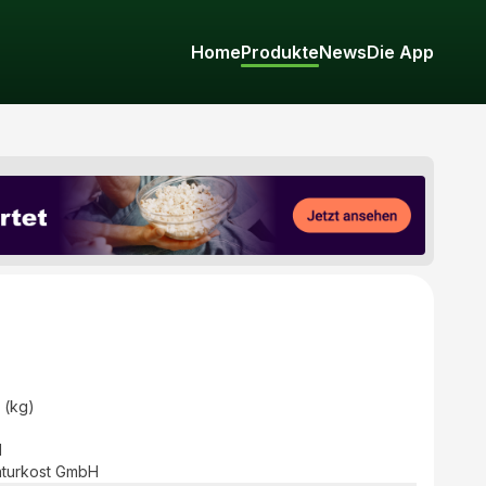
Home
Produkte
News
Die App
 (kg)
d
aturkost GmbH