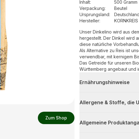
Inhalt
:
500 Gramm 
Verpackung
:
Beutel
Ursprungsland
:
Deutschlan
Hersteller
:
KORNKREIS 
Unser Dinkelino wird aus dem
hergestellt. Der Dinkel wird
diese natürliche Vorbehandlun
Als Alternative zu Reis ist u
verwendbar, mit kernigem Bi
Das Getreide für unseren Bio
Württemberg angebaut und in
Ernährungshinweise
Allergene & Stoffe, die
Zum Shop
Allgemeine Produktanga