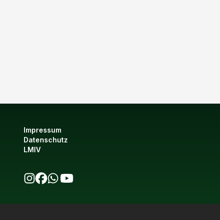
Impressum
Datenschutz
LMIV
bio123 auf Instagram
bio123 auf Facebook
bio123 WhatsApp Kanal
bio123 YouTube Kanal