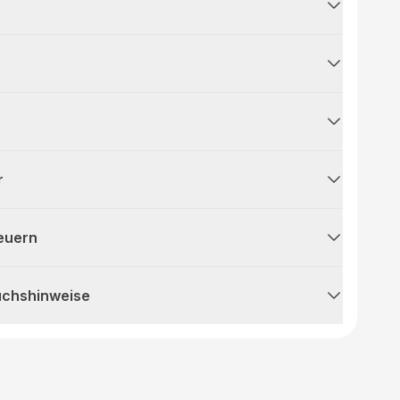
r
teuern
uchshinweise