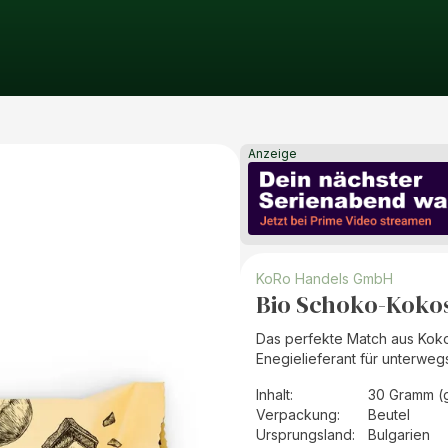
Anzeige
KoRo Handels GmbH
Bio Schoko-Kokos
Das perfekte Match aus Kok
Enegielieferant für unterweg
Inhalt
:
30 Gramm (
Verpackung
:
Beutel
Ursprungsland
:
Bulgarien