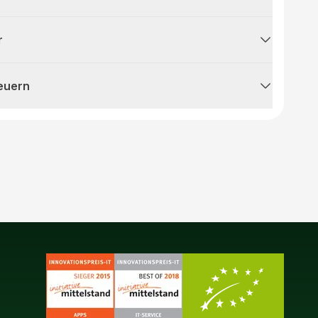
r
teuern