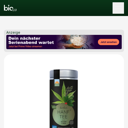
Tog
Anzeige