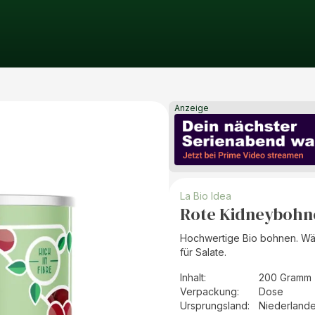
Anzeige
La Bio Idea
Rote Kidneybohn
Hochwertige Bio bohnen. Wärm
für Salate.
Inhalt
:
200 Gramm 
Verpackung
:
Dose
Ursprungsland
:
Niederland