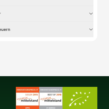
r
teuern