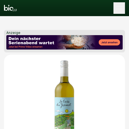
Tog
Anzeige