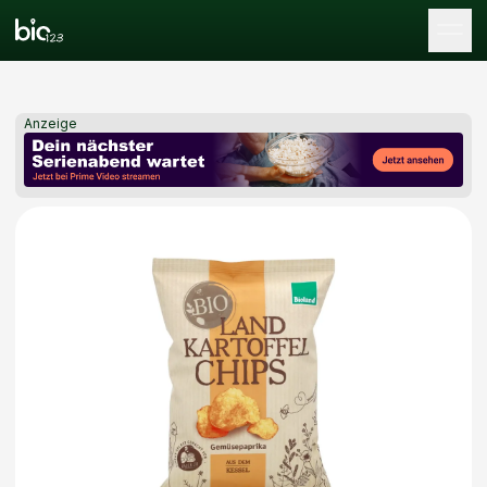
Tog
Anzeige