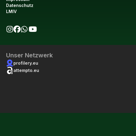
Datenschutz
LMIV
bio123 auf Instagram
bio123 auf Facebook
bio123 WhatsApp Kanal
bio123 YouTube Kanal
Unser Netzwerk
profilery.eu
attempto.eu