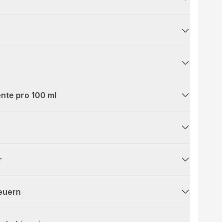
nte pro 100 ml
r
teuern