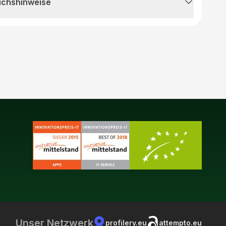
uchshinweise
Unser Netzwerk
profilery.eu
attempto.eu