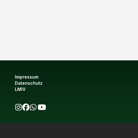
Impressum
Datenschutz
LMIV
bio123 auf Instagram
bio123 auf Facebook
bio123 WhatsApp Kanal
bio123 YouTube Kanal