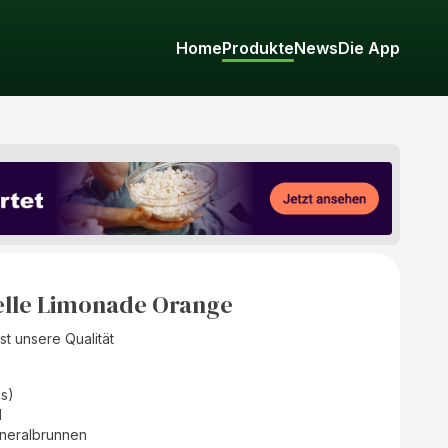
Home
Produkte
News
Die App
elle Limonade Orange
ist unsere Qualität
as)
d
ineralbrunnen