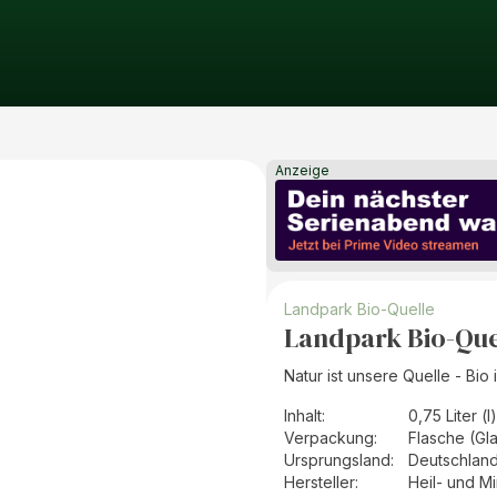
Anzeige
Landpark Bio-Quelle
Landpark Bio-Qu
Natur ist unsere Quelle - Bio 
Inhalt
:
0,75 Liter (l)
Verpackung
:
Flasche (Gl
Ursprungsland
:
Deutschlan
Hersteller
:
Heil- und M