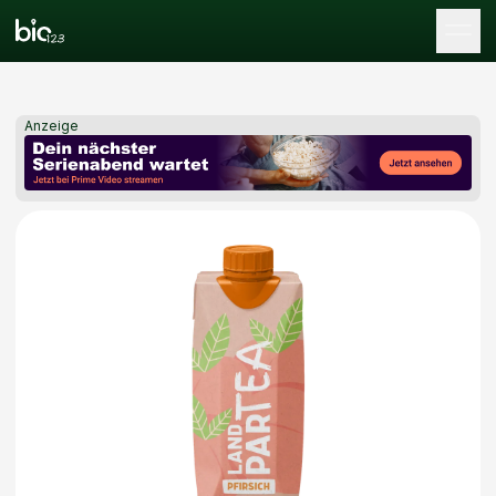
Tog
Anzeige