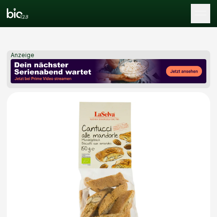
Tog
Anzeige