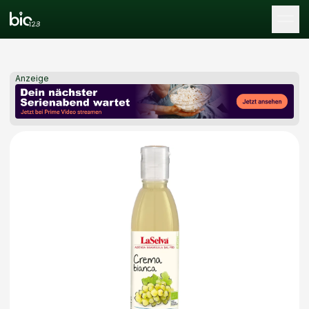
Tog
Anzeige