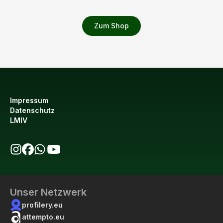
Zum Shop
Impressum
Datenschutz
LMIV
bio123 auf Instagram
bio123 auf Facebook
bio123 WhatsApp Kanal
bio123 YouTube Kanal
Unser Netzwerk
profilery.eu
attempto.eu