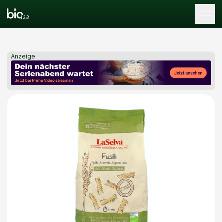
Tog
Anzeige